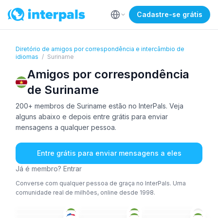
Cadastre-se grátis
Diretório de amigos por correspondência e intercâmbio de
idiomas
/
Suriname
Amigos por correspondência
de Suriname
200+ membros de Suriname estão no InterPals. Veja
alguns abaixo e depois entre grátis para enviar
mensagens a qualquer pessoa.
Entre grátis para enviar mensagens a eles
Já é membro? Entrar
Converse com qualquer pessoa de graça no InterPals. Uma
comunidade real de milhões, online desde 1998.
HOL
HOL
ALE
+2
ING
HOL
+1
ING
36-50
18-25
26-35
ING
ING
HOL
+4
18-25
26-35
18-25
ESP
ING
+1
HOL
18-25
26-35
36-50
HOL
+1
HOL
ING
+1
26-35
18-25
18-25