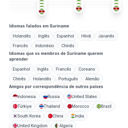
HOL
18-25
26-35
18-25
36-50
Idiomas falados em Suriname
Holandês
Inglês
Espanhol
Híndi
Javanês
Francês
Indonésio
Chinês
Idiomas que os membros de Suriname querem
aprender
Espanhol
Inglês
Francês
Coreano
Chinês
Holandês
Português
Alemão
Amigos por correspondência de outros países
Indonesia
Russia
United States
Türkiye
Thailand
Morocco
Brazil
South Korea
China
India
United Kingdom
Algeria