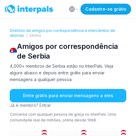
Cadastre-se grátis
Diretório de amigos por correspondência e intercâmbio de
idiomas
/
Serbia
Amigos por correspondência
de Serbia
4,000+ membros de Serbia estão no InterPals. Veja
alguns abaixo e depois entre grátis para enviar
mensagens a qualquer pessoa.
Entre grátis para enviar mensagens a eles
Já é membro? Entrar
Converse com qualquer pessoa de graça no InterPals. Uma
comunidade real de milhões, online desde 1998.
SÉR
CRO
+3
ING
SÉR
+2
SÉR
SÉR
26-35
26-35
18-25
ING
SÉR
SÉR
+1
36-50
26-35
26-35
SER
+1
SÉR
+1
SÉR
36-50
26-35
26-35
SÉR
+1
SÉR
FRA
+1
36-50
26-35
51+