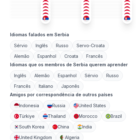
SÉR
+1
FRA
+1
SÉR
26-35
26-35
26-35
SÉR
+1
SÉR
SÉR
26-35
26-35
36-50
SÉR
+1
SÉR
+1
SÉR
+1
26-35
26-35
26-35
26-35
36-50
26-35
Idiomas falados em Serbia
Sérvio
Inglês
Russo
Servo-Croata
Alemão
Espanhol
Croata
Francês
Idiomas que os membros de Serbia querem aprender
Inglês
Alemão
Espanhol
Sérvio
Russo
Francês
Italiano
Japonês
Amigos por correspondência de outros países
Indonesia
Russia
United States
Türkiye
Thailand
Morocco
Brazil
South Korea
China
India
United Kingdom
Algeria