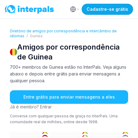
Cadastre-se grátis
Diretório de amigos por correspondência e intercâmbio de
idiomas
/
Guinea
Amigos por correspondência
de Guinea
700+ membros de Guinea estão no InterPals. Veja alguns
abaixo e depois entre grátis para enviar mensagens a
qualquer pessoa.
Entre grátis para enviar mensagens a eles
Já é membro? Entrar
Converse com qualquer pessoa de graça no InterPals. Uma
comunidade real de milhões, online desde 1998.
AFR
+2
FRA
FRA
TUR
ING
FRA
26-35
18-25
26-35
FRA
FRA
FRA
+1
36-50
51+
18-25
FRA
FRA
+1
FRA
18-25
18-25
36-50
FRA
ÁRA
MAL
18-25
18-25
26-35