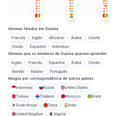
FRA
FRA
FRA
36-50
18-25
18-25
FRA
ING
+2
FRA
+1
18-25
26-35
26-35
FRA
HÍN
+3
FRA
+1
18-25
36-50
26-35
18-25
26-35
36-50
Idiomas falados em Guinea
Francês
Inglês
Africâner
Árabe
Uolofe
Chinês
Espanhol
Indonésio
Idiomas que os membros de Guinea querem aprender
Inglês
Francês
Espanhol
Árabe
Chinês
Alemão
Italiano
Português
Amigos por correspondência de outros países
Indonesia
Russia
United States
Türkiye
Thailand
Morocco
Brazil
South Korea
China
India
United Kingdom
Algeria