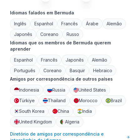
Idiomas falados em Bermuda
Inglês
Espanhol
Francês
Árabe
Alemão
Japonês
Coreano
Russo
Idiomas que os membros de Bermuda querem
aprender
Espanhol
Francês
Japonês
Alemão
Português
Coreano
Basquir
Hebraico
Amigos por correspondência de outros países
Indonesia
Russia
United States
Türkiye
Thailand
Morocco
Brazil
South Korea
China
India
United Kingdom
Algeria
Diretório de amigos por correspondência e