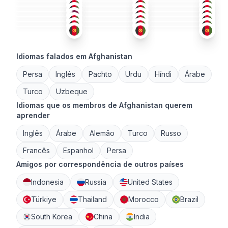
ÁRA
+2
TUR
ING
18-25
51+
18-25
PAC
PER
+2
ING
+2
36-50
18-25
18-25
PER
PAC
+1
ING
18-25
18-25
18-25
18-25
18-25
18-25
Idiomas falados em Afghanistan
Persa
Inglês
Pachto
Urdu
Híndi
Árabe
Turco
Uzbeque
Idiomas que os membros de Afghanistan querem
aprender
Inglês
Árabe
Alemão
Turco
Russo
Francês
Espanhol
Persa
Amigos por correspondência de outros países
Indonesia
Russia
United States
Türkiye
Thailand
Morocco
Brazil
South Korea
China
India