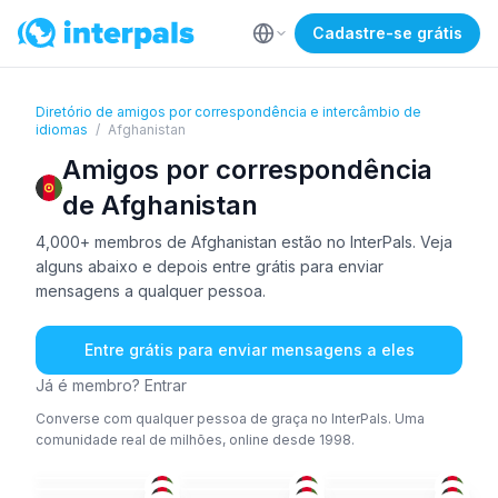
Cadastre-se grátis
Diretório de amigos por correspondência e intercâmbio de
idiomas
/
Afghanistan
Amigos por correspondência
de Afghanistan
4,000+ membros de Afghanistan estão no InterPals. Veja
alguns abaixo e depois entre grátis para enviar
mensagens a qualquer pessoa.
Entre grátis para enviar mensagens a eles
Já é membro? Entrar
Converse com qualquer pessoa de graça no InterPals. Uma
comunidade real de milhões, online desde 1998.
ESP
+4
PER
PER
PER
+2
PER
PER
+4
18-25
18-25
26-35
PER
PER
ING
18-25
18-25
26-35
PER
+1
PAC
+2
PER
+2
18-25
18-25
26-35
ING
PER
PER
+1
18-25
36-50
36-50