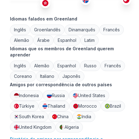
Idiomas falados em Greenland
Inglês
Groenlandês
Dinamarquês
Francês
Alemão
Árabe
Espanhol
Latim
Idiomas que os membros de Greenland querem
aprender
Inglês
Alemão
Espanhol
Russo
Francês
Coreano
Italiano
Japonês
Amigos por correspondência de outros países
Indonesia
Russia
United States
Türkiye
Thailand
Morocco
Brazil
South Korea
China
India
United Kingdom
Algeria