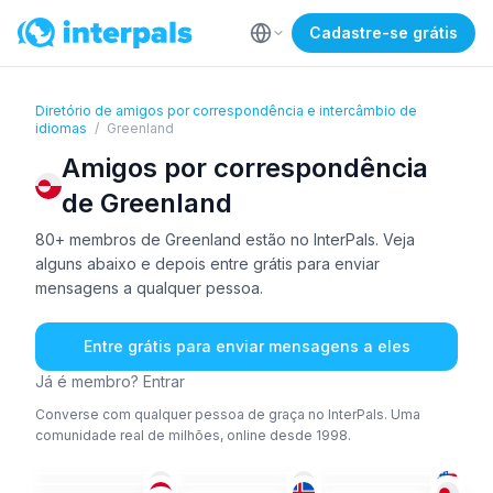
Cadastre-se grátis
Diretório de amigos por correspondência e intercâmbio de
idiomas
/
Greenland
Amigos por correspondência
de Greenland
80+ membros de Greenland estão no InterPals. Veja
alguns abaixo e depois entre grátis para enviar
mensagens a qualquer pessoa.
Entre grátis para enviar mensagens a eles
Já é membro? Entrar
Converse com qualquer pessoa de graça no InterPals. Uma
comunidade real de milhões, online desde 1998.
ÁRA
+4
ING
+1
ÁRA
+1
ING
ING
NOR
+3
36-50
18-25
18-25
FRA
+2
18-25
18-25
36-50
26-35