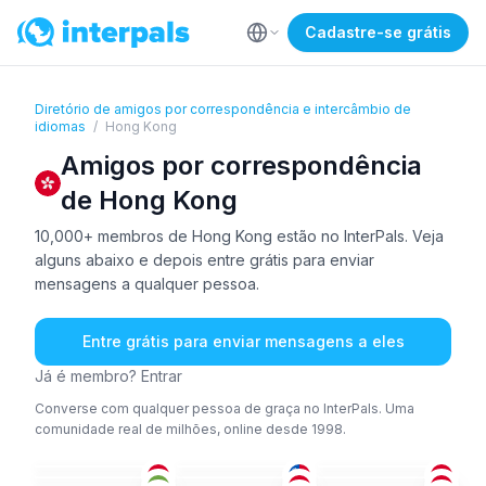
Cadastre-se grátis
Diretório de amigos por correspondência e intercâmbio de
idiomas
/
Hong Kong
Amigos por correspondência
de Hong Kong
10,000+ membros de Hong Kong estão no InterPals. Veja
alguns abaixo e depois entre grátis para enviar
mensagens a qualquer pessoa.
Entre grátis para enviar mensagens a eles
Já é membro? Entrar
Converse com qualquer pessoa de graça no InterPals. Uma
comunidade real de milhões, online desde 1998.
CHI
CHI
CHI
ING
CHI
ING
+1
36-50
26-35
36-50
CHI
ING
+1
ING
+1
18-25
26-35
26-35
CHI
ING
+1
CAN
+1
26-35
36-50
26-35
CHI
HÍN
+1
CAN
+2
36-50
18-25
26-35