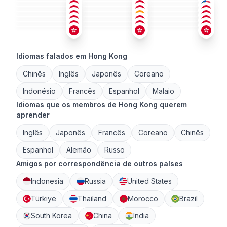
CHI
+1
CAN
+2
CHI
36-50
26-35
18-25
ING
ING
CHI
+1
26-35
26-35
26-35
CHI
ING
ING
26-35
18-25
26-35
18-25
36-50
18-25
Idiomas falados em Hong Kong
Chinês
Inglês
Japonês
Coreano
Indonésio
Francês
Espanhol
Malaio
Idiomas que os membros de Hong Kong querem
aprender
Inglês
Japonês
Francês
Coreano
Chinês
Espanhol
Alemão
Russo
Amigos por correspondência de outros países
Indonesia
Russia
United States
Türkiye
Thailand
Morocco
Brazil
South Korea
China
India