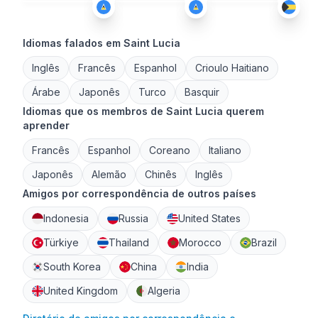
Idiomas falados em Saint Lucia
Inglês
Francês
Espanhol
Crioulo Haitiano
Árabe
Japonês
Turco
Basquir
Idiomas que os membros de Saint Lucia querem
aprender
Francês
Espanhol
Coreano
Italiano
Japonês
Alemão
Chinês
Inglês
Amigos por correspondência de outros países
Indonesia
Russia
United States
Türkiye
Thailand
Morocco
Brazil
South Korea
China
India
United Kingdom
Algeria