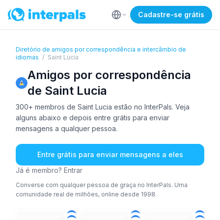
Cadastre-se grátis
Diretório de amigos por correspondência e intercâmbio de
idiomas
/
Saint Lucia
Amigos por correspondência
de Saint Lucia
300+ membros de Saint Lucia estão no InterPals. Veja
alguns abaixo e depois entre grátis para enviar
mensagens a qualquer pessoa.
Entre grátis para enviar mensagens a eles
Já é membro? Entrar
Converse com qualquer pessoa de graça no InterPals. Uma
comunidade real de milhões, online desde 1998.
ING
ING
ING
ÁRA
+1
ING
+2
ING
36-50
51+
51+
ING
ING
ING
26-35
36-50
51+
18-25
26-35
18-25