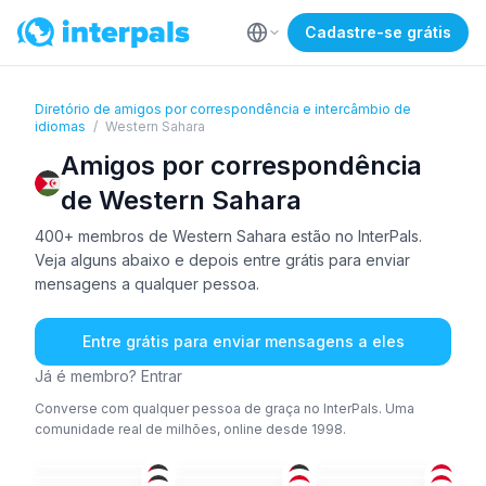
Cadastre-se grátis
Diretório de amigos por correspondência e intercâmbio de
idiomas
/
Western Sahara
Amigos por correspondência
de Western Sahara
400+ membros de Western Sahara estão no InterPals.
Veja alguns abaixo e depois entre grátis para enviar
mensagens a qualquer pessoa.
Entre grátis para enviar mensagens a eles
Já é membro? Entrar
Converse com qualquer pessoa de graça no InterPals. Uma
comunidade real de milhões, online desde 1998.
ÁRA
ÁRA
+1
ÁRA
ÁRA
FRA
+1
ÁRA
+2
18-25
18-25
26-35
ÁRA
ING
+1
ÁRA
+3
26-35
26-35
18-25
ÁRA
+1
ÁRA
+3
ÁRA
18-25
18-25
18-25
ÁRA
+1
ÁRA
+2
ÁRA
36-50
18-25
26-35