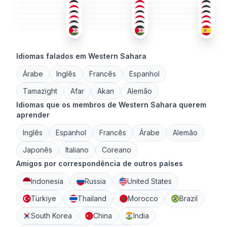
ÁRA
+2
ÁRA
+1
ÁRA
26-35
26-35
18-25
ÁRA
ÁRA
+1
ÁRA
26-35
26-35
18-25
ÁRA
+2
ÁRA
ÁRA
18-25
18-25
18-25
18-25
18-25
18-25
Idiomas falados em Western Sahara
Árabe
Inglês
Francês
Espanhol
Tamazight
Afar
Akan
Alemão
Idiomas que os membros de Western Sahara querem
aprender
Inglês
Espanhol
Francês
Árabe
Alemão
Japonês
Italiano
Coreano
Amigos por correspondência de outros países
Indonesia
Russia
United States
Türkiye
Thailand
Morocco
Brazil
South Korea
China
India