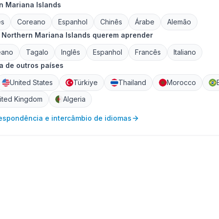
n Mariana Islands
ês
Coreano
Espanhol
Chinês
Árabe
Alemão
 Northern Mariana Islands querem aprender
eano
Tagalo
Inglês
Espanhol
Francês
Italiano
 de outros países
United States
Türkiye
Thailand
Morocco
ited Kingdom
Algeria
respondência e intercâmbio de idiomas