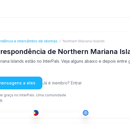
ndência e intercâmbio de idiomas
/
Northern Mariana Islands
respondência de Northern Mariana Isl
na Islands estão no InterPals. Veja alguns abaixo e depois entre 
 mensagens a eles
Já é membro? Entrar
e graça no InterPals. Uma comunidade
8.
ING
+1
ING
-35
51+