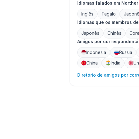
Idiomas falados em Norther
Inglês
Tagalo
Japon
Idiomas que os membros de
Japonês
Chinês
Cor
Amigos por correspondência
Indonesia
Russia
China
India
Un
Diretório de amigos por cor