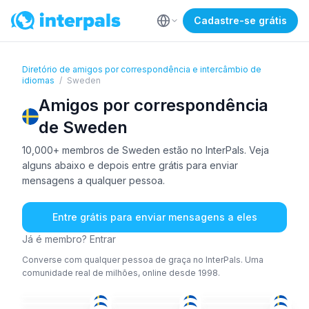
Cadastre-se grátis
Diretório de amigos por correspondência e intercâmbio de
idiomas
/
Sweden
Amigos por correspondência
de Sweden
10,000+ membros de Sweden estão no InterPals. Veja
alguns abaixo e depois entre grátis para enviar
mensagens a qualquer pessoa.
Entre grátis para enviar mensagens a eles
Já é membro? Entrar
Converse com qualquer pessoa de graça no InterPals. Uma
comunidade real de milhões, online desde 1998.
SUE
+1
SUE
+1
SUE
+2
SUE
+1
ING
SUE
+1
18-25
36-50
36-50
TEL
+2
PER
+3
SUE
+3
26-35
26-35
36-50
SUE
+1
ING
+1
SUE
+1
26-35
36-50
36-50
SUE
+2
SUE
ING
36-50
26-35
26-35