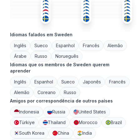
TUR
+1
SUE
SUE
+2
18-25
18-25
36-50
SUE
+1
SUE
SUE
+1
36-50
26-35
36-50
ING
+1
SUE
+1
SUE
+3
36-50
36-50
36-50
26-35
26-35
51+
Idiomas falados em Sweden
Inglês
Sueco
Espanhol
Francês
Alemão
Árabe
Russo
Norueguês
Idiomas que os membros de Sweden querem
aprender
Inglês
Espanhol
Sueco
Japonês
Francês
Alemão
Coreano
Russo
Amigos por correspondência de outros países
Indonesia
Russia
United States
Türkiye
Thailand
Morocco
Brazil
South Korea
China
India