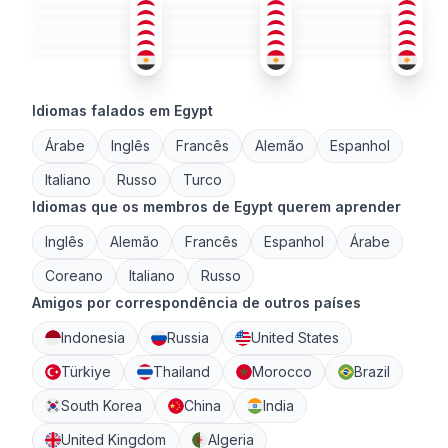
ÁRA
+1
ÁRA
ÁRA
18-25
26-35
18-25
ÁRA
+1
ÁRA
+1
ÁRA
18-25
26-35
18-25
ÁRA
+1
ÁRA
+1
ÁRA
+1
18-25
18-25
26-35
18-25
18-25
26-35
Idiomas falados em Egypt
Árabe
Inglês
Francês
Alemão
Espanhol
Italiano
Russo
Turco
Idiomas que os membros de Egypt querem aprender
Inglês
Alemão
Francês
Espanhol
Árabe
Coreano
Italiano
Russo
Amigos por correspondência de outros países
Indonesia
Russia
United States
Türkiye
Thailand
Morocco
Brazil
South Korea
China
India
United Kingdom
Algeria