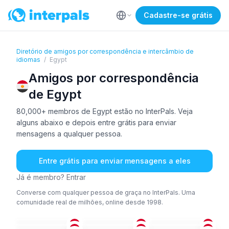
Cadastre-se grátis
Diretório de amigos por correspondência e intercâmbio de
idiomas
/
Egypt
Amigos por correspondência
de Egypt
80,000+ membros de Egypt estão no InterPals. Veja
alguns abaixo e depois entre grátis para enviar
mensagens a qualquer pessoa.
Entre grátis para enviar mensagens a eles
Já é membro? Entrar
Converse com qualquer pessoa de graça no InterPals. Uma
comunidade real de milhões, online desde 1998.
ÁRA
ÁRA
ÁRA
+1
AFR
+2
ÁRA
ÁRA
+1
18-25
26-35
51+
ÁRA
ÁRA
+1
ÁRA
18-25
36-50
18-25
ÁRA
ÁRA
+1
ÁRA
36-50
26-35
18-25
ÁRA
+1
ÁRA
ÁRA
26-35
26-35
18-25