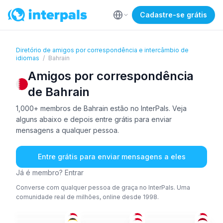
Cadastre-se grátis
Diretório de amigos por correspondência e intercâmbio de
idiomas
/
Bahrain
Amigos por correspondência
de Bahrain
1,000+ membros de Bahrain estão no InterPals. Veja
alguns abaixo e depois entre grátis para enviar
mensagens a qualquer pessoa.
Entre grátis para enviar mensagens a eles
Já é membro? Entrar
Converse com qualquer pessoa de graça no InterPals. Uma
comunidade real de milhões, online desde 1998.
ÁRA
+1
ÁRA
ING
ING
ÁRA
IND
+3
18-25
26-35
26-35
AFR
+2
ING
ÁRA
+3
26-35
26-35
36-50
ING
+2
ÁRA
+1
ING
36-50
18-25
26-35
ÁRA
POR
TUR
+2
36-50
26-35
51+