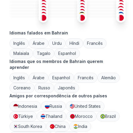
ING
ÁRA
ING
26-35
26-35
26-35
ÁRA
+1
ING
TAG
+1
26-35
18-25
26-35
ÁRA
ÁRA
ÁRA
+1
26-35
26-35
26-35
26-35
26-35
26-35
Idiomas falados em Bahrain
Inglês
Árabe
Urdu
Híndi
Francês
Malaiala
Tagalo
Espanhol
Idiomas que os membros de Bahrain querem
aprender
Inglês
Árabe
Espanhol
Francês
Alemão
Coreano
Russo
Japonês
Amigos por correspondência de outros países
Indonesia
Russia
United States
Türkiye
Thailand
Morocco
Brazil
South Korea
China
India