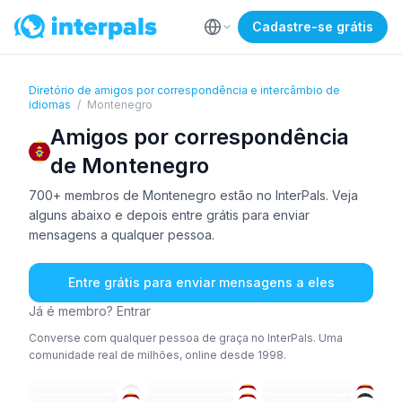
Cadastre-se grátis
Diretório de amigos por correspondência e intercâmbio de
idiomas
/
Montenegro
Amigos por correspondência
de Montenegro
700+ membros de Montenegro estão no InterPals. Veja
alguns abaixo e depois entre grátis para enviar
mensagens a qualquer pessoa.
Entre grátis para enviar mensagens a eles
Já é membro? Entrar
Converse com qualquer pessoa de graça no InterPals. Uma
comunidade real de milhões, online desde 1998.
RUS
+1
ING
+1
SER
+2
ALB
+1
ING
ING
26-35
36-50
26-35
TUR
RUS
+1
SÉR
26-35
36-50
18-25
RUS
+1
ITA
RUS
26-35
26-35
36-50
SER
RUS
RUS
36-50
36-50
26-35