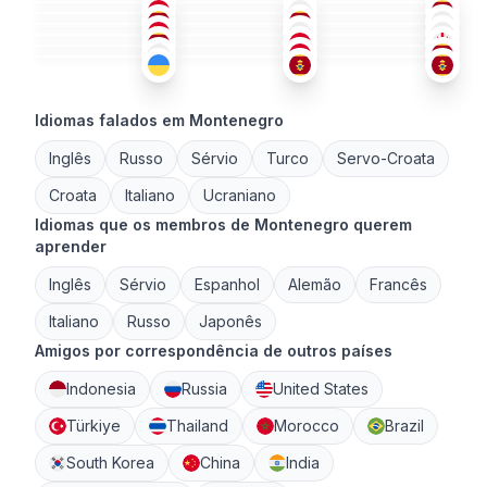
TUR
TUR
+3
RUS
36-50
36-50
36-50
RUS
+3
TUR
+1
SÉR
+1
26-35
36-50
26-35
RUS
RUS
+1
CRO
+2
18-25
26-35
26-35
36-50
51+
26-35
Idiomas falados em Montenegro
Inglês
Russo
Sérvio
Turco
Servo-Croata
Croata
Italiano
Ucraniano
Idiomas que os membros de Montenegro querem
aprender
Inglês
Sérvio
Espanhol
Alemão
Francês
Italiano
Russo
Japonês
Amigos por correspondência de outros países
Indonesia
Russia
United States
Türkiye
Thailand
Morocco
Brazil
South Korea
China
India