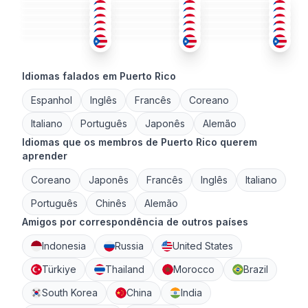
ESP
ESP
+1
ESP
+1
36-50
36-50
26-35
ESP
ING
+1
ESP
+1
36-50
18-25
26-35
ESP
+1
ESP
+1
ESP
+1
26-35
26-35
51+
36-50
26-35
36-50
Idiomas falados em Puerto Rico
Espanhol
Inglês
Francês
Coreano
Italiano
Português
Japonês
Alemão
Idiomas que os membros de Puerto Rico querem
aprender
Coreano
Japonês
Francês
Inglês
Italiano
Português
Chinês
Alemão
Amigos por correspondência de outros países
Indonesia
Russia
United States
Türkiye
Thailand
Morocco
Brazil
South Korea
China
India