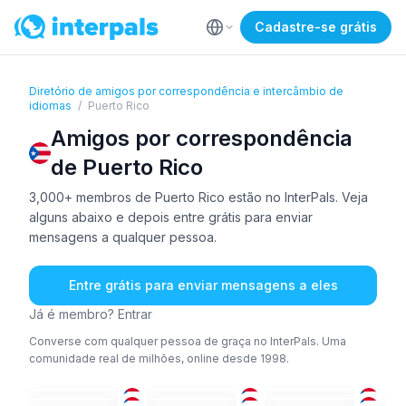
Cadastre-se grátis
Diretório de amigos por correspondência e intercâmbio de
idiomas
/
Puerto Rico
Amigos por correspondência
de Puerto Rico
3,000+ membros de Puerto Rico estão no InterPals. Veja
alguns abaixo e depois entre grátis para enviar
mensagens a qualquer pessoa.
Entre grátis para enviar mensagens a eles
Já é membro? Entrar
Converse com qualquer pessoa de graça no InterPals. Uma
comunidade real de milhões, online desde 1998.
ING
ING
+1
ING
+1
ING
ESP
+1
ESP
+1
26-35
26-35
26-35
ESP
+3
ING
+1
ESP
+1
26-35
36-50
36-50
ING
+1
ESP
ESP
26-35
26-35
26-35
ESP
+1
ESP
+1
ESP
+1
18-25
26-35
18-25