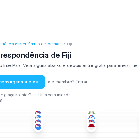
ndência e intercâmbio de idiomas
/
Fiji
respondência de Fiji
 InterPals. Veja alguns abaixo e depois entre grátis para enviar m
 mensagens a eles
Já é membro? Entrar
e graça no InterPals. Uma comunidade
8.
HÍN
+1
ING
+2
ING
+1
-35
26-35
36-50
ING
+2
ING
+1
FIJ
+2
-35
36-50
18-25
HÍN
+1
ING
+2
FIJ
+1
-25
18-25
51+
ING
+2
IND
HÍN
+1
-25
18-25
36-50