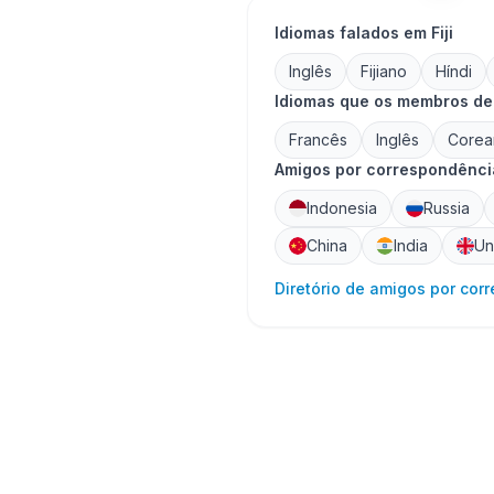
Idiomas falados em Fiji
Inglês
Fijiano
Híndi
Idiomas que os membros de 
Francês
Inglês
Corea
Amigos por correspondência
Indonesia
Russia
China
India
Un
Diretório de amigos por cor