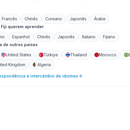
Francês
Chinês
Coreano
Japonês
Árabe
Fiji querem aprender
no
Espanhol
Chinês
Japonês
Italiano
Fijiano
 de outros países
United States
Türkiye
Thailand
Morocco
ited Kingdom
Algeria
respondência e intercâmbio de idiomas