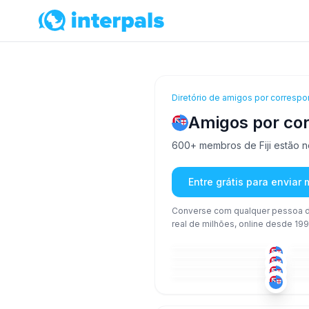
Diretório de amigos por correspo
Amigos por cor
600+ membros de Fiji estão no
Entre grátis para enviar
Converse com qualquer pessoa d
real de milhões, online desde 199
HÍN
+1
36-50
26
FIJ
+1
18-25
26
HÍN
18-25
18
FIJ
+2
26-35
18