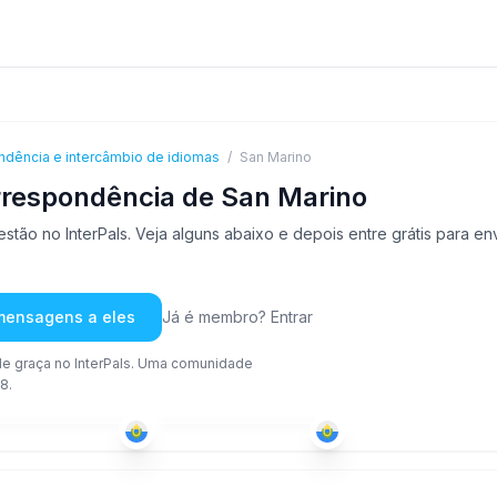
ndência e intercâmbio de idiomas
/
San Marino
rrespondência de San Marino
tão no InterPals. Veja alguns abaixo e depois entre grátis para e
 mensagens a eles
Já é membro? Entrar
e graça no InterPals. Uma comunidade
8.
PER
ITA
+1
-25
18-25