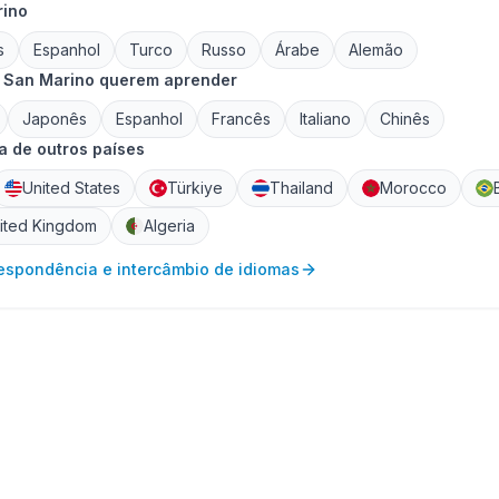
rino
s
Espanhol
Turco
Russo
Árabe
Alemão
 San Marino querem aprender
Japonês
Espanhol
Francês
Italiano
Chinês
 de outros países
United States
Türkiye
Thailand
Morocco
ited Kingdom
Algeria
respondência e intercâmbio de idiomas