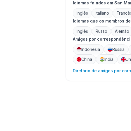
Idiomas falados em San Ma
Inglês
Italiano
Francê
Idiomas que os membros de
Inglês
Russo
Alemão
Amigos por correspondência
Indonesia
Russia
China
India
Un
Diretório de amigos por cor