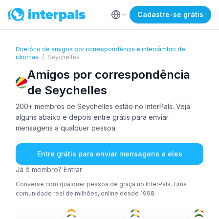
Cadastre-se grátis
Diretório de amigos por correspondência e intercâmbio de
idiomas
/
Seychelles
Amigos por correspondência
de Seychelles
200+ membros de Seychelles estão no InterPals. Veja
alguns abaixo e depois entre grátis para enviar
mensagens a qualquer pessoa.
Entre grátis para enviar mensagens a eles
Já é membro? Entrar
Converse com qualquer pessoa de graça no InterPals. Uma
comunidade real de milhões, online desde 1998.
ING
+1
ING
+1
ING
ING
ING
TON
26-35
18-25
36-50
ING
ING
ING
+1
36-50
26-35
26-35
ING
ING
+1
ING
18-25
18-25
36-50
ING
+1
ING
ING
+1
18-25
26-35
51+