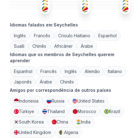
18-25
18-25
26-35
Idiomas falados em Seychelles
Inglês
Francês
Crioulo Haitiano
Espanhol
Suaíli
Chinês
Africâner
Árabe
Idiomas que os membros de Seychelles querem
aprender
Espanhol
Francês
Inglês
Alemão
Italiano
Japonês
Árabe
Chinês
Amigos por correspondência de outros países
Indonesia
Russia
United States
Türkiye
Thailand
Morocco
Brazil
South Korea
China
India
United Kingdom
Algeria