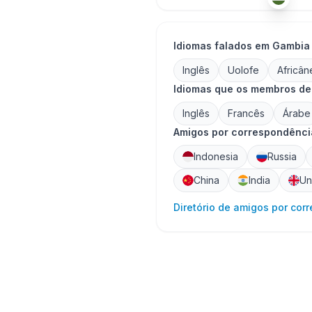
Idiomas falados em Gambia
Inglês
Uolofe
Africân
Idiomas que os membros d
Inglês
Francês
Árabe
Amigos por correspondência
Indonesia
Russia
China
India
Un
Diretório de amigos por cor