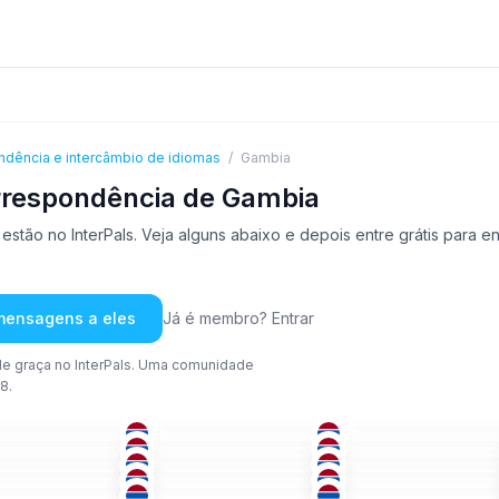
ndência e intercâmbio de idiomas
/
Gambia
rrespondência de Gambia
tão no InterPals. Veja alguns abaixo e depois entre grátis para e
 mensagens a eles
Já é membro? Entrar
e graça no InterPals. Uma comunidade
8.
ING
+1
ING
UOL
+1
-50
18-25
26-35
ING
ING
ING
-25
26-35
18-25
ING
ING
ÁRA
+1
-25
51+
26-35
UOL
+1
ARM
AFR
+1
-25
18-25
18-25
UOL
+1
ING
ING
-25
18-25
36-50