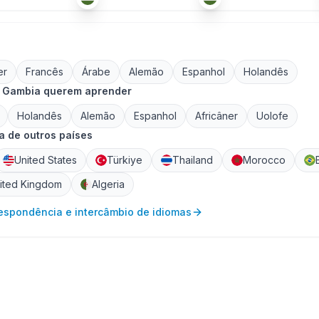
er
Francês
Árabe
Alemão
Espanhol
Holandês
e Gambia querem aprender
Holandês
Alemão
Espanhol
Africâner
Uolofe
 de outros países
United States
Türkiye
Thailand
Morocco
ited Kingdom
Algeria
respondência e intercâmbio de idiomas