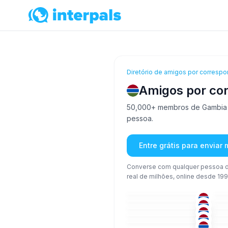
Diretório de amigos por correspo
Amigos por co
50,000+ membros de Gambia es
pessoa.
Entre grátis para enviar
Converse com qualquer pessoa d
real de milhões, online desde 199
AFR
+1
36-50
36
UOL
+1
18-25
18
ING
26-35
18
ING
18-25
18
UOL
18-25
18