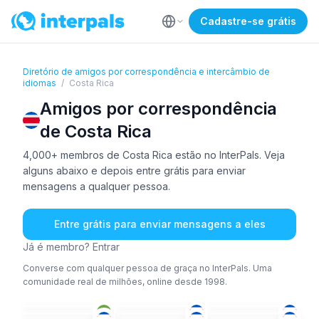
Cadastre-se grátis
Diretório de amigos por correspondência e intercâmbio de
idiomas
/
Costa Rica
Amigos por correspondência
de Costa Rica
4,000+ membros de Costa Rica estão no InterPals. Veja
alguns abaixo e depois entre grátis para enviar
mensagens a qualquer pessoa.
Entre grátis para enviar mensagens a eles
Já é membro? Entrar
Converse com qualquer pessoa de graça no InterPals. Uma
comunidade real de milhões, online desde 1998.
POR
+1
ESP
+1
ESP
INT
ESP
ESP
36-50
26-35
26-35
ESP
ESP
ESP
18-25
26-35
26-35
ING
ESP
ESP
18-25
18-25
18-25
ING
+1
ESP
ESP
36-50
26-35
18-25