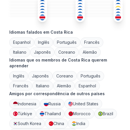
ESP
ESP
ESP
36-50
26-35
18-25
ESP
ESP
ESP
+1
26-35
26-35
18-25
ESP
+1
ESP
ESP
+1
51+
36-50
26-35
26-35
26-35
26-35
Idiomas falados em Costa Rica
Espanhol
Inglês
Português
Francês
Italiano
Japonês
Coreano
Alemão
Idiomas que os membros de Costa Rica querem
aprender
Inglês
Japonês
Coreano
Português
Francês
Italiano
Alemão
Espanhol
Amigos por correspondência de outros países
Indonesia
Russia
United States
Türkiye
Thailand
Morocco
Brazil
South Korea
China
India