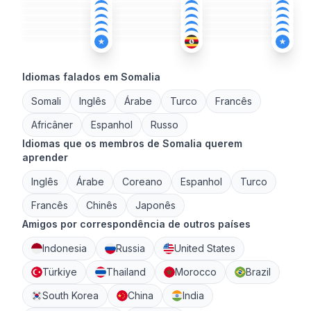
SOM
+1
ING
SOM
18-25
18-25
26-35
SOM
SOM
SOM
26-35
18-25
26-35
SOM
ING
SOM
18-25
18-25
18-25
18-25
26-35
18-25
Idiomas falados em Somalia
Somali
Inglês
Árabe
Turco
Francês
Africâner
Espanhol
Russo
Idiomas que os membros de Somalia querem
aprender
Inglês
Árabe
Coreano
Espanhol
Turco
Francês
Chinês
Japonês
Amigos por correspondência de outros países
Indonesia
Russia
United States
Türkiye
Thailand
Morocco
Brazil
South Korea
China
India