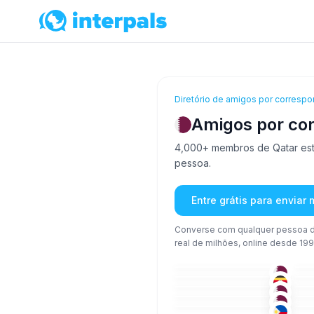
Diretório de amigos por correspo
Amigos por co
4,000+ membros de Qatar estã
pessoa.
Entre grátis para enviar
Converse com qualquer pessoa d
real de milhões, online desde 199
URD
+1
18-25
26
ING
+1
18-25
26
ÁRA
+1
26-35
36
ÁRA
18-25
18
TAG
+1
36-50
26