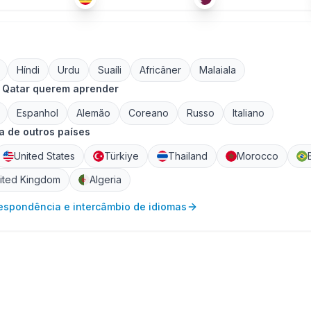
Híndi
Urdu
Suaíli
Africâner
Malaiala
 Qatar querem aprender
Espanhol
Alemão
Coreano
Russo
Italiano
 de outros países
United States
Türkiye
Thailand
Morocco
ited Kingdom
Algeria
respondência e intercâmbio de idiomas