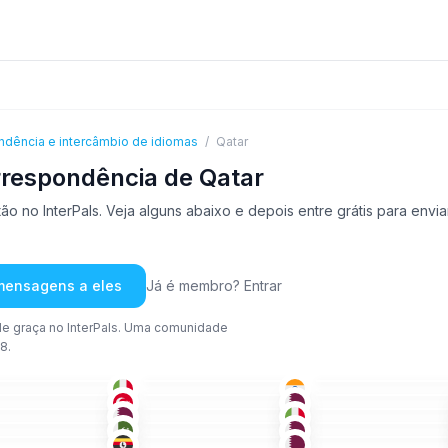
ndência e intercâmbio de idiomas
/
Qatar
rrespondência de Qatar
o no InterPals. Veja alguns abaixo e depois entre grátis para env
 mensagens a eles
Já é membro? Entrar
e graça no InterPals. Uma comunidade
8.
ING
+2
ING
+3
ING
+1
-35
18-25
26-35
TUR
+2
ÁRA
+1
TUR
+1
-35
36-50
36-50
FRA
+2
FRA
+1
MAL
+3
-50
26-35
18-25
URD
+1
ING
BEN
+2
-25
26-35
18-25
ING
URD
+1
ÁRA
+1
-35
18-25
26-35