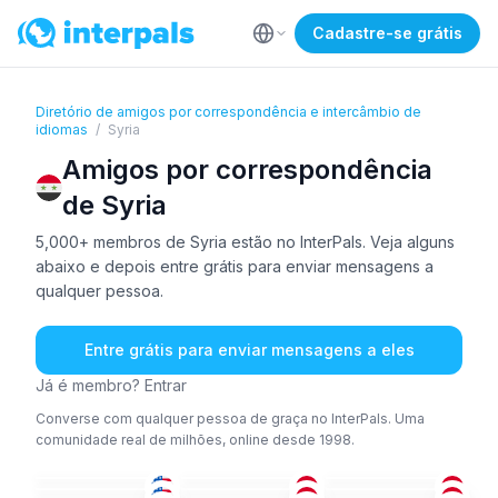
Cadastre-se grátis
Diretório de amigos por correspondência e intercâmbio de
idiomas
/
Syria
Amigos por correspondência
de Syria
5,000+ membros de Syria estão no InterPals. Veja alguns
abaixo e depois entre grátis para enviar mensagens a
qualquer pessoa.
Entre grátis para enviar mensagens a eles
Já é membro? Entrar
Converse com qualquer pessoa de graça no InterPals. Uma
comunidade real de milhões, online desde 1998.
ING
ÁRA
ÁRA
ING
ÁRA
ÁRA
36-50
18-25
51+
ÁRA
ÁRA
+1
ÁRA
36-50
26-35
18-25
CUR
ÁRA
ÁRA
18-25
18-25
51+
ÁRA
+1
ING
+1
ÁRA
36-50
26-35
26-35