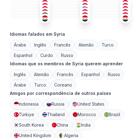
ÁRA
ÁRA
ÁRA
36-50
51+
51+
ÁRA
ÁRA
ÁRA
+1
26-35
18-25
18-25
ÁRA
ÁRA
+1
ÁRA
+1
26-35
26-35
18-25
18-25
18-25
36-50
Idiomas falados em Syria
Árabe
Inglês
Francês
Alemão
Turco
Espanhol
Curdo
Russo
Idiomas que os membros de Syria querem aprender
Inglês
Alemão
Francês
Espanhol
Russo
Árabe
Turco
Coreano
Amigos por correspondência de outros países
Indonesia
Russia
United States
Türkiye
Thailand
Morocco
Brazil
South Korea
China
India
United Kingdom
Algeria