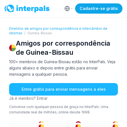
Cadastre-se grátis
Diretório de amigos por correspondência e intercâmbio de
idiomas
/
Guinea-Bissau
Amigos por correspondência
de Guinea-Bissau
100+ membros de Guinea-Bissau estão no InterPals. Veja
alguns abaixo e depois entre grátis para enviar
mensagens a qualquer pessoa.
Entre grátis para enviar mensagens a eles
Já é membro? Entrar
Converse com qualquer pessoa de graça no InterPals. Uma
comunidade real de milhões, online desde 1998.
FRA
UOL
+1
ING
+3
POR
ING
+3
POR
+1
36-50
36-50
51+
26-35
51+
18-25