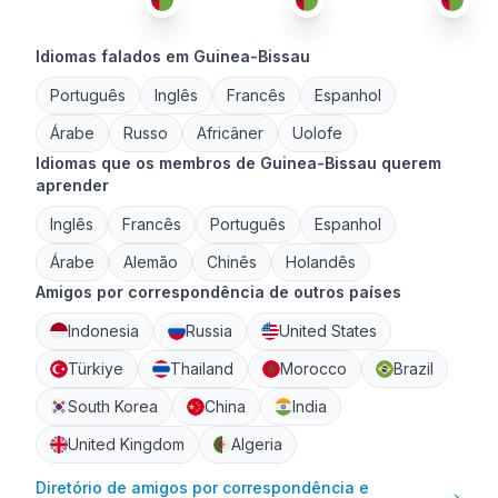
Idiomas falados em Guinea-Bissau
Português
Inglês
Francês
Espanhol
Árabe
Russo
Africâner
Uolofe
Idiomas que os membros de Guinea-Bissau querem
aprender
Inglês
Francês
Português
Espanhol
Árabe
Alemão
Chinês
Holandês
Amigos por correspondência de outros países
Indonesia
Russia
United States
Türkiye
Thailand
Morocco
Brazil
South Korea
China
India
United Kingdom
Algeria
Diretório de amigos por correspondência e