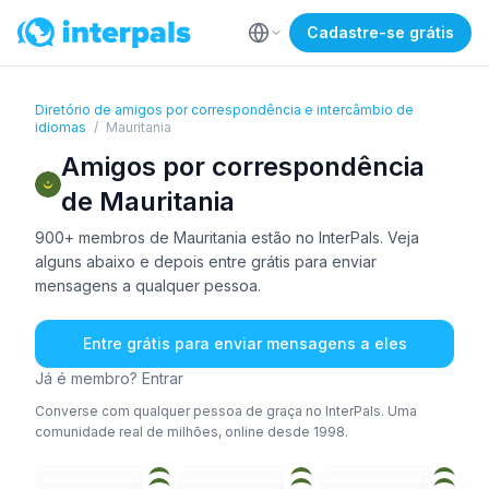
Cadastre-se grátis
Diretório de amigos por correspondência e intercâmbio de
idiomas
/
Mauritania
Amigos por correspondência
de Mauritania
900+ membros de Mauritania estão no InterPals. Veja
alguns abaixo e depois entre grátis para enviar
mensagens a qualquer pessoa.
Entre grátis para enviar mensagens a eles
Já é membro? Entrar
Converse com qualquer pessoa de graça no InterPals. Uma
comunidade real de milhões, online desde 1998.
ÁRA
ING
+2
ÁRA
ÁRA
ÁRA
AFR
+2
26-35
18-25
26-35
ÁRA
ING
UOL
+2
36-50
18-25
26-35
ÁRA
ÁRA
ÁRA
+1
18-25
18-25
26-35
ÁRA
ÁRA
ÁRA
26-35
18-25
18-25