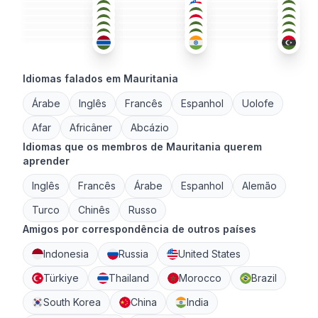
ÁRA
+1
ÁRA
ÁRA
26-35
18-25
26-35
ÁRA
+2
FRA
ÁRA
+2
26-35
18-25
18-25
ÁRA
TWI
+1
ÁRA
18-25
36-50
18-25
18-25
36-50
26-35
Idiomas falados em Mauritania
Árabe
Inglês
Francês
Espanhol
Uolofe
Afar
Africâner
Abcázio
Idiomas que os membros de Mauritania querem
aprender
Inglês
Francês
Árabe
Espanhol
Alemão
Turco
Chinês
Russo
Amigos por correspondência de outros países
Indonesia
Russia
United States
Türkiye
Thailand
Morocco
Brazil
South Korea
China
India