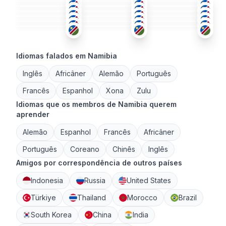
ING
AFR
+1
AFR
+1
26-35
51+
18-25
ING
ING
TSW
+2
26-35
18-25
26-35
AFR
+1
ING
AFR
+2
18-25
36-50
26-35
18-25
36-50
26-35
Idiomas falados em Namibia
Inglês
Africâner
Alemão
Português
Francês
Espanhol
Xona
Zulu
Idiomas que os membros de Namibia querem
aprender
Alemão
Espanhol
Francês
Africâner
Português
Coreano
Chinês
Inglês
Amigos por correspondência de outros países
Indonesia
Russia
United States
Türkiye
Thailand
Morocco
Brazil
South Korea
China
India