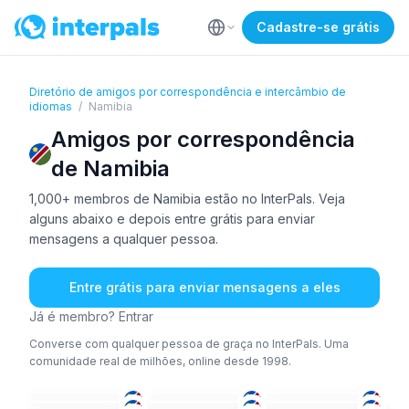
Cadastre-se grátis
Diretório de amigos por correspondência e intercâmbio de
idiomas
/
Namibia
Amigos por correspondência
de Namibia
1,000+ membros de Namibia estão no InterPals. Veja
alguns abaixo e depois entre grátis para enviar
mensagens a qualquer pessoa.
Entre grátis para enviar mensagens a eles
Já é membro? Entrar
Converse com qualquer pessoa de graça no InterPals. Uma
comunidade real de milhões, online desde 1998.
ING
+3
ING
+1
TSW
+1
ALE
+2
ING
ING
26-35
18-25
36-50
AFR
+2
AFR
+1
ING
18-25
26-35
18-25
ING
ING
+1
ING
18-25
18-25
26-35
ING
+1
AFR
+2
ING
26-35
18-25
51+