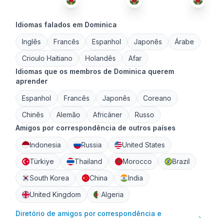
Idiomas falados em Dominica
Inglês
Francês
Espanhol
Japonês
Árabe
Crioulo Haitiano
Holandês
Afar
Idiomas que os membros de Dominica querem
aprender
Espanhol
Francês
Japonês
Coreano
Chinês
Alemão
Africâner
Russo
Amigos por correspondência de outros países
Indonesia
Russia
United States
Türkiye
Thailand
Morocco
Brazil
South Korea
China
India
United Kingdom
Algeria
Diretório de amigos por correspondência e