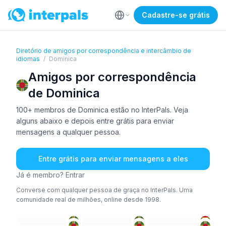
Cadastre-se grátis
Diretório de amigos por correspondência e intercâmbio de
idiomas
/
Dominica
Amigos por correspondência
de Dominica
100+ membros de Dominica estão no InterPals. Veja
alguns abaixo e depois entre grátis para enviar
mensagens a qualquer pessoa.
Entre grátis para enviar mensagens a eles
Já é membro? Entrar
Converse com qualquer pessoa de graça no InterPals. Uma
comunidade real de milhões, online desde 1998.
ING
IOR
+1
ING
+1
FRA
+1
ING
ING
26-35
26-35
36-50
26-35
36-50
51+