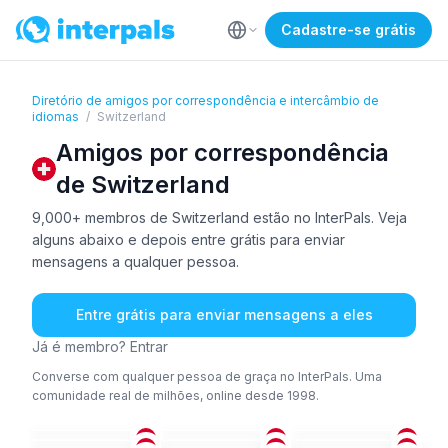
Cadastre-se grátis
Diretório de amigos por correspondência e intercâmbio de
idiomas
/
Switzerland
Amigos por correspondência
de Switzerland
9,000+ membros de Switzerland estão no InterPals. Veja
alguns abaixo e depois entre grátis para enviar
mensagens a qualquer pessoa.
Entre grátis para enviar mensagens a eles
Já é membro? Entrar
Converse com qualquer pessoa de graça no InterPals. Uma
comunidade real de milhões, online desde 1998.
ING
+2
ALE
+2
FRA
ALE
+4
ING
+3
ALE
26-35
36-50
51+
ALE
+2
FRA
ALE
36-50
26-35
36-50
ING
ALE
+1
ING
+1
18-25
18-25
26-35
CHI
ALE
+1
ALE
+1
26-35
51+
26-35