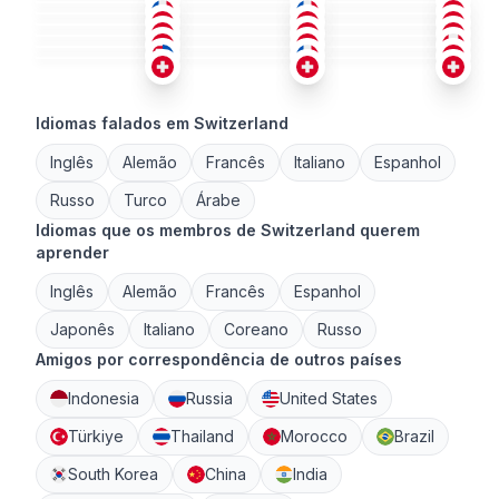
ALE
+1
FRA
+1
ING
+1
18-25
36-50
26-35
ING
FRA
ING
36-50
26-35
51+
FRA
FRA
ITA
+2
18-25
26-35
36-50
36-50
18-25
36-50
Idiomas falados em Switzerland
Inglês
Alemão
Francês
Italiano
Espanhol
Russo
Turco
Árabe
Idiomas que os membros de Switzerland querem
aprender
Inglês
Alemão
Francês
Espanhol
Japonês
Italiano
Coreano
Russo
Amigos por correspondência de outros países
Indonesia
Russia
United States
Türkiye
Thailand
Morocco
Brazil
South Korea
China
India