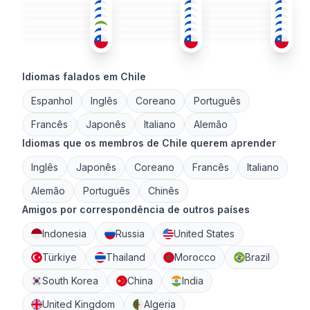
POR
+1
ESP
ESP
36-50
26-35
36-50
ESP
ESP
ESP
+1
18-25
26-35
51+
ESP
ESP
+1
ESP
+1
26-35
18-25
36-50
26-35
36-50
36-50
Idiomas falados em Chile
Espanhol
Inglês
Coreano
Português
Francês
Japonês
Italiano
Alemão
Idiomas que os membros de Chile querem aprender
Inglês
Japonês
Coreano
Francês
Italiano
Alemão
Português
Chinês
Amigos por correspondência de outros países
Indonesia
Russia
United States
Türkiye
Thailand
Morocco
Brazil
South Korea
China
India
United Kingdom
Algeria