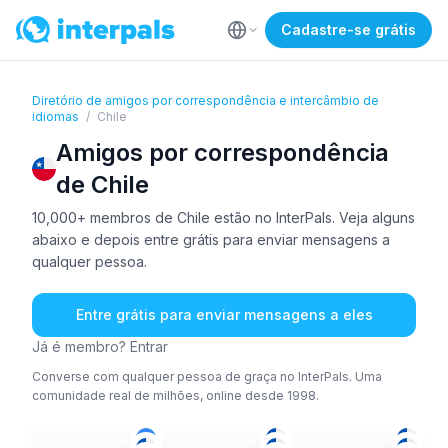
Cadastre-se grátis
Diretório de amigos por correspondência e intercâmbio de
idiomas
/
Chile
Amigos por correspondência
de Chile
10,000+ membros de Chile estão no InterPals. Veja alguns
abaixo e depois entre grátis para enviar mensagens a
qualquer pessoa.
Entre grátis para enviar mensagens a eles
Já é membro? Entrar
Converse com qualquer pessoa de graça no InterPals. Uma
comunidade real de milhões, online desde 1998.
RUS
+4
ESP
+1
ESP
ESP
+1
ESP
ESP
26-35
26-35
26-35
ESP
ESP
+1
ESP
+1
36-50
18-25
18-25
ESP
ESP
+1
ING
+1
26-35
26-35
18-25
ESP
+1
ESP
+1
ESP
18-25
36-50
36-50