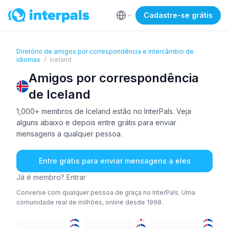
Cadastre-se grátis
Diretório de amigos por correspondência e intercâmbio de
idiomas
/
Iceland
Amigos por correspondência
de Iceland
1,000+ membros de Iceland estão no InterPals. Veja
alguns abaixo e depois entre grátis para enviar
mensagens a qualquer pessoa.
Entre grátis para enviar mensagens a eles
Já é membro? Entrar
Converse com qualquer pessoa de graça no InterPals. Uma
comunidade real de milhões, online desde 1998.
ING
+1
GEO
+4
ISL
RUS
ING
+1
ISL
+3
36-50
26-35
36-50
ISL
TUR
+1
ISL
+1
26-35
51+
51+
HÚN
+1
TCH
+1
RUS
51+
26-35
36-50
ISL
+2
ISL
+3
ISL
+3
26-35
26-35
36-50