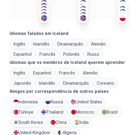
ING
ISL
+1
ISL
+1
26-35
26-35
36-50
ISL
+1
ISL
+1
POL
+1
51+
18-25
26-35
ISL
+2
ISL
POL
+1
51+
51+
26-35
51+
36-50
18-25
Idiomas falados em Iceland
Inglês
Islandês
Dinamarquês
Alemão
Espanhol
Francês
Polonês
Russo
Idiomas que os membros de Iceland querem aprender
Inglês
Espanhol
Francês
Alemão
Japonês
Islandês
Dinamarquês
Coreano
Amigos por correspondência de outros países
Indonesia
Russia
United States
Türkiye
Thailand
Morocco
Brazil
South Korea
China
India
United Kingdom
Algeria