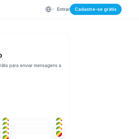
Entrar
Cadastre-se grátis
o
rátis para enviar mensagens a
FRA
18-25
FRA
+1
18-25
FRA
18-25
FRA
18-25