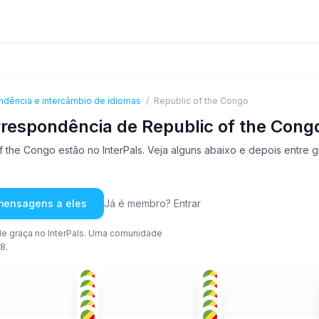
ndência e intercâmbio de idiomas
/
Republic of the Congo
respondência de Republic of the Cong
the Congo estão no InterPals. Veja alguns abaixo e depois entre g
 mensagens a eles
Já é membro? Entrar
e graça no InterPals. Uma comunidade
8.
FRA
FRA
+1
FRA
+1
-25
36-50
36-50
FRA
+1
ITA
+1
FRA
+4
-25
51+
26-35
FRA
FRA
FRA
+1
-25
18-25
18-25
FRA
FRA
ÁRA
-25
18-25
26-35
FRA
FRA
FRA
+1
-25
26-35
18-25