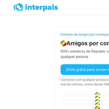
Diretório de amigos por correspo
Amigos por cor
600+ membros de Republic of 
qualquer pessoa.
Entre grátis para enviar
Converse com qualquer pessoa d
real de milhões, online desde 199
FRA
18-25
18
ING
+2
18-25
18
FRA
+5
18-25
18
LIN
+1
18-25
18
LIN
+2
18-25
18