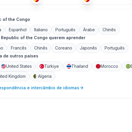
c of the Congo
a
Espanhol
Italiano
Português
Árabe
Chinês
 Republic of the Congo querem aprender
no
Francês
Chinês
Coreano
Japonês
Português
 de outros países
United States
Türkiye
Thailand
Morocco
ited Kingdom
Algeria
respondência e intercâmbio de idiomas