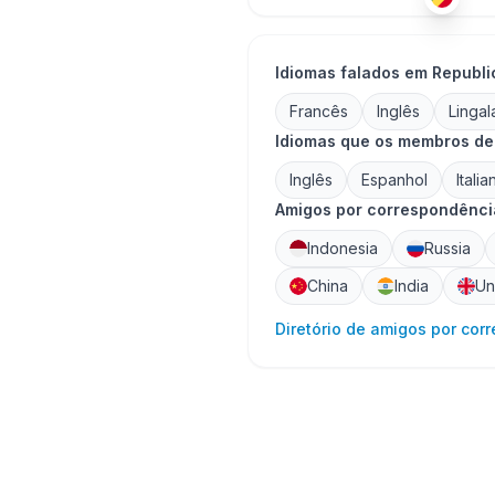
Idiomas falados em Republi
Francês
Inglês
Lingal
Idiomas que os membros de
Inglês
Espanhol
Italia
Amigos por correspondência
Indonesia
Russia
China
India
Un
Diretório de amigos por cor