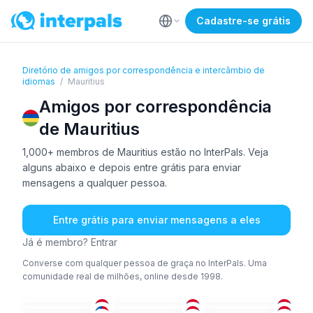
Cadastre-se grátis
Diretório de amigos por correspondência e intercâmbio de
idiomas
/
Mauritius
Amigos por correspondência
de Mauritius
1,000+ membros de Mauritius estão no InterPals. Veja
alguns abaixo e depois entre grátis para enviar
mensagens a qualquer pessoa.
Entre grátis para enviar mensagens a eles
Já é membro? Entrar
Converse com qualquer pessoa de graça no InterPals. Uma
comunidade real de milhões, online desde 1998.
FRA
PAN
+1
ING
+1
CHI
FRA
ING
+1
36-50
18-25
18-25
CHI
ING
+1
ING
36-50
36-50
36-50
FRA
+1
ING
CRI
36-50
26-35
51+
ING
+1
ING
ING
18-25
26-35
18-25