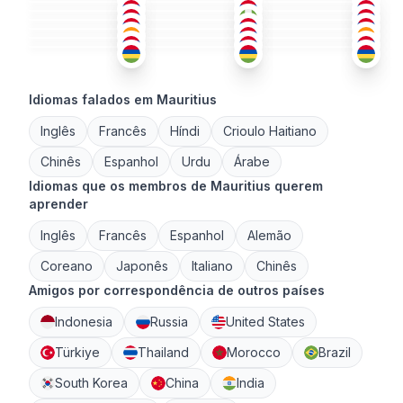
HÍN
+1
ING
+2
HÍN
+2
36-50
51+
26-35
ING
BAS
ING
+1
26-35
51+
18-25
CRI
FRA
ING
+2
26-35
51+
36-50
26-35
18-25
36-50
Idiomas falados em Mauritius
Inglês
Francês
Híndi
Crioulo Haitiano
Chinês
Espanhol
Urdu
Árabe
Idiomas que os membros de Mauritius querem
aprender
Inglês
Francês
Espanhol
Alemão
Coreano
Japonês
Italiano
Chinês
Amigos por correspondência de outros países
Indonesia
Russia
United States
Türkiye
Thailand
Morocco
Brazil
South Korea
China
India