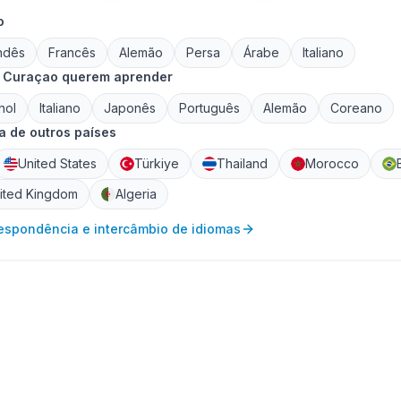
o
ndês
Francês
Alemão
Persa
Árabe
Italiano
e Curaçao querem aprender
hol
Italiano
Japonês
Português
Alemão
Coreano
 de outros países
United States
Türkiye
Thailand
Morocco
ited Kingdom
Algeria
respondência e intercâmbio de idiomas