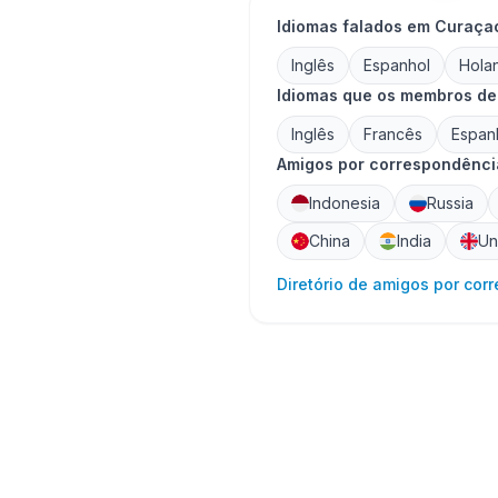
Idiomas falados em Curaça
Inglês
Espanhol
Hola
Idiomas que os membros d
Inglês
Francês
Espan
Amigos por correspondência
Indonesia
Russia
China
India
Un
Diretório de amigos por cor