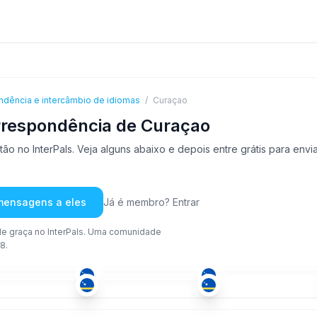
ndência e intercâmbio de idiomas
/
Curaçao
rrespondência de Curaçao
o no InterPals. Veja alguns abaixo e depois entre grátis para env
 mensagens a eles
Já é membro? Entrar
e graça no InterPals. Uma comunidade
8.
ESP
ING
ESP
-25
36-50
36-50
ESP
ESP
-50
18-25