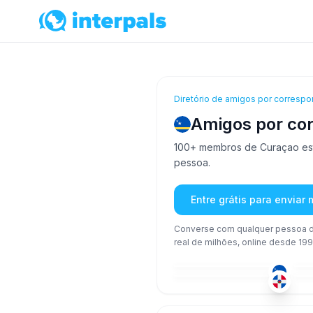
Diretório de amigos por correspo
Amigos por co
100+ membros de Curaçao estã
pessoa.
Entre grátis para enviar
Converse com qualquer pessoa d
real de milhões, online desde 199
ING
+2
18-25
18
ESP
51+
36