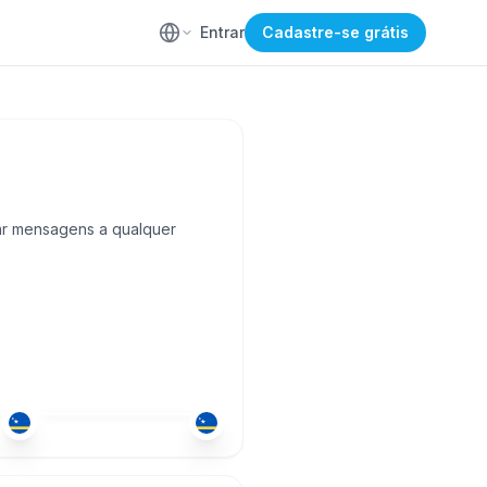
Entrar
Cadastre-se grátis
iar mensagens a qualquer
HOL
+1
18-25