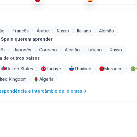
lão
Francês
Árabe
Russo
Italiano
Alemão
 Spain querem aprender
cês
Japonês
Coreano
Alemão
Italiano
Russo
 de outros países
United States
Türkiye
Thailand
Morocco
ited Kingdom
Algeria
respondência e intercâmbio de idiomas