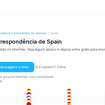
ndência e intercâmbio de idiomas
/
Spain
rrespondência de Spain
ão no InterPals. Veja alguns abaixo e depois entre grátis para en
 mensagens a eles
Já é membro? Entrar
e graça no InterPals. Uma comunidade
8.
CAT
+3
ESP
+1
ESP
-35
51+
26-35
ÁRA
+2
ESP
+1
ESP
+2
-35
36-50
18-25
ING
ESP
+1
ESP
+1
+
26-35
26-35
ESP
+1
ESP
ÁRA
+1
-35
18-25
26-35
ÁRA
+3
ING
RUS
-50
26-35
18-25