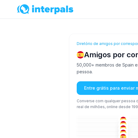
Diretório de amigos por correspo
Amigos por co
50,000+ membros de Spain est
pessoa.
Entre grátis para enviar
Converse com qualquer pessoa d
real de milhões, online desde 199
ÁRA
+1
26-35
26
ESP
+1
26-35
26
ING
+1
18-25
51
ÁRA
+1
18-25
26
ESP
+2
18-25
36