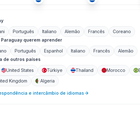
ay
ani
Português
Italiano
Alemão
Francês
Coreano
 Paraguay querem aprender
ano
Português
Espanhol
Italiano
Francês
Alemão
 de outros países
United States
Türkiye
Thailand
Morocco
ited Kingdom
Algeria
respondência e intercâmbio de idiomas