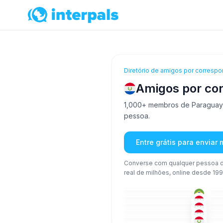
Diretório de amigos por correspo
Amigos por co
1,000+ membros de Paraguay e
pessoa.
Entre grátis para enviar
Converse com qualquer pessoa d
real de milhões, online desde 199
POR
26-35
51
ESP
+1
26-35
26
ESP
51+
26
ESP
+1
26-35
18
ESP
+1
36-50
18