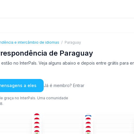
ndência e intercâmbio de idiomas
/
Paraguay
rrespondência de Paraguay
stão no InterPals. Veja alguns abaixo e depois entre grátis para 
 mensagens a eles
Já é membro? Entrar
e graça no InterPals. Uma comunidade
8.
ESP
+1
RUS
+1
ESP
+
36-50
36-50
ESP
ESP
+1
POR
+1
-35
18-25
26-35
ESP
+2
ESP
+2
POR
-35
18-25
26-35
ESP
+1
ESP
ESP
-25
18-25
26-35
ING
+1
ESP
ESP
+1
-25
18-25
26-35