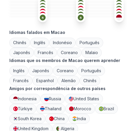
CHI
IND
CAN
+1
26-35
26-35
18-25
CHI
IND
CHI
26-35
36-50
26-35
CHI
CAN
IND
+1
18-25
26-35
26-35
18-25
36-50
26-35
Idiomas falados em Macao
Chinês
Inglês
Indonésio
Português
Japonês
Francês
Coreano
Malaio
Idiomas que os membros de Macao querem aprender
Inglês
Japonês
Coreano
Português
Francês
Espanhol
Alemão
Chinês
Amigos por correspondência de outros países
Indonesia
Russia
United States
Türkiye
Thailand
Morocco
Brazil
South Korea
China
India
United Kingdom
Algeria