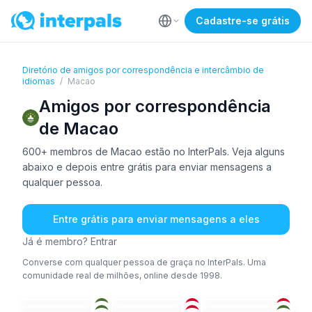
Cadastre-se grátis
Diretório de amigos por correspondência e intercâmbio de
idiomas
/
Macao
Amigos por correspondência
de Macao
600+ membros de Macao estão no InterPals. Veja alguns
abaixo e depois entre grátis para enviar mensagens a
qualquer pessoa.
Entre grátis para enviar mensagens a eles
Já é membro? Entrar
Converse com qualquer pessoa de graça no InterPals. Uma
comunidade real de milhões, online desde 1998.
CAN
+2
CHI
CHI
CHI
+1
ING
ING
+1
26-35
26-35
18-25
CHI
IND
+1
CHI
26-35
36-50
18-25
ING
CHI
+5
CAN
+1
18-25
36-50
18-25
CHI
IND
CHI
51+
26-35
18-25