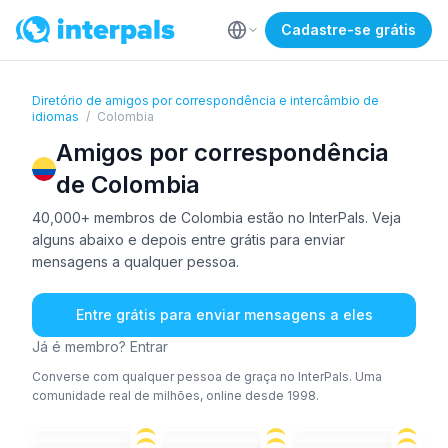
Cadastre-se grátis
Diretório de amigos por correspondência e intercâmbio de
idiomas
/
Colombia
Amigos por correspondência
de Colombia
40,000+ membros de Colombia estão no InterPals. Veja
alguns abaixo e depois entre grátis para enviar
mensagens a qualquer pessoa.
Entre grátis para enviar mensagens a eles
Já é membro? Entrar
Converse com qualquer pessoa de graça no InterPals. Uma
comunidade real de milhões, online desde 1998.
ESP
ESP
ESP
ING
ESP
ESP
26-35
18-25
26-35
ÁRA
+1
ESP
ESP
+3
26-35
26-35
26-35
ESP
ESP
ESP
+1
26-35
26-35
18-25
ESP
ESP
ING
36-50
36-50
36-50