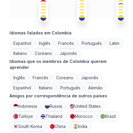
ESP
ESP
ESP
26-35
18-25
18-25
ESP
+1
ESP
ING
+1
36-50
36-50
36-50
ESP
+1
ESP
ESP
26-35
36-50
51+
26-35
18-25
26-35
Idiomas falados em Colombia
Espanhol
Inglês
Francês
Português
Latim
Italiano
Coreano
Japonês
Idiomas que os membros de Colombia querem
aprender
Inglês
Francês
Coreano
Japonês
Espanhol
Italiano
Português
Alemão
Amigos por correspondência de outros países
Indonesia
Russia
United States
Türkiye
Thailand
Morocco
Brazil
South Korea
China
India