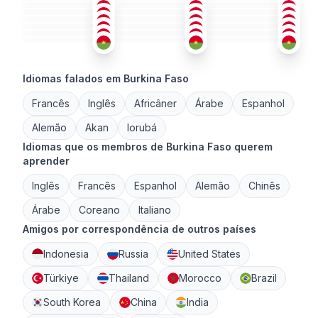
FRA
+1
FRA
ZUL
+2
26-35
36-50
26-35
AFR
+2
FRA
+1
FRA
+2
18-25
26-35
26-35
FRA
ALE
+2
ING
26-35
26-35
18-25
18-25
26-35
26-35
Idiomas falados em Burkina Faso
Francês
Inglês
Africâner
Árabe
Espanhol
Alemão
Akan
Iorubá
Idiomas que os membros de Burkina Faso querem
aprender
Inglês
Francês
Espanhol
Alemão
Chinês
Árabe
Coreano
Italiano
Amigos por correspondência de outros países
Indonesia
Russia
United States
Türkiye
Thailand
Morocco
Brazil
South Korea
China
India