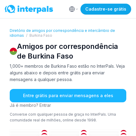
Cadastre-se grátis
Diretório de amigos por correspondência e intercâmbio de
idiomas
/
Burkina Faso
Amigos por correspondência
de Burkina Faso
1,000+ membros de Burkina Faso estão no InterPals. Veja
alguns abaixo e depois entre grátis para enviar
mensagens a qualquer pessoa.
Entre grátis para enviar mensagens a eles
Já é membro? Entrar
Converse com qualquer pessoa de graça no InterPals. Uma
comunidade real de milhões, online desde 1998.
AKA
+2
FRA
ING
+1
FRA
AIM
+2
ING
36-50
18-25
26-35
FRA
FRA
FRA
18-25
36-50
18-25
FRA
FRA
FRA
18-25
36-50
26-35
FRA
FRA
FRA
18-25
26-35
18-25