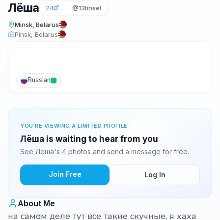
Лёша
24
@13tinsel
Minsk, Belarus
Pinsk, Belarus
Russian
YOU'RE VIEWING A LIMITED PROFILE
Лёша is waiting to hear from you
See Лёша's 4 photos and send a message for free.
Join Free
Log In
About Me
на самом деле тут все такие скучные, я хаха